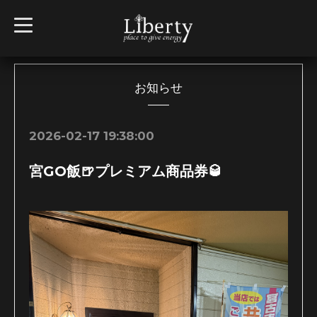
t
o
g
g
l
e
n
お知らせ
a
v
i
g
2026-02-17 19:38:00
a
t
i
宮GO飯🍺プレミアム商品券🥃
o
n