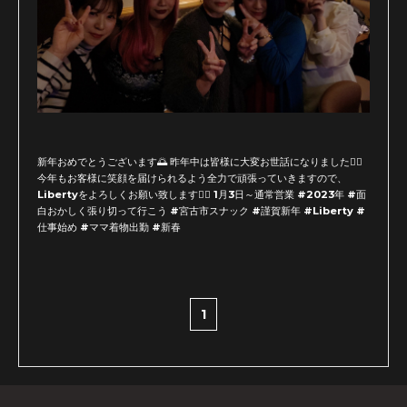
新年おめでとうございます🌅 昨年中は皆様に大変お世話になりました🙇‍♂️
今年もお客様に笑顔を届けられるよう全力で頑張っていきますので、
Libertyをよろしくお願い致します🙇‍♂️ 1月3日～通常営業 #2023年 #面
白おかしく張り切って行こう #宮古市スナック #謹賀新年 #Liberty #
仕事始め #ママ着物出勤 #新春
1