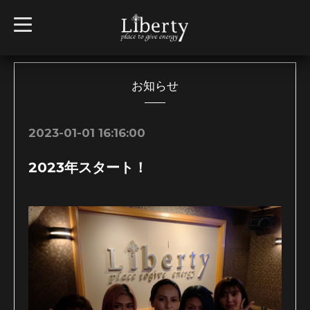
t
o
g
g
l
e
n
お知らせ
a
v
i
g
2023-01-01 16:16:00
a
t
i
2023年スタート！
o
n