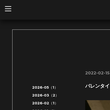
t
o
g
g
l
e
n
a
v
i
g
a
t
i
o
n
2022-02-15
バレンタイン
2026-05（1）
2026-03（2）
2026-02（1）