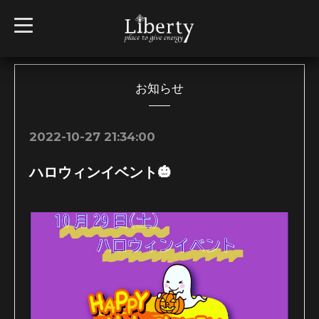
t
o
g
g
l
e
n
お知らせ
a
v
i
g
2022-10-27 21:34:00
a
t
i
ハロウィンイベント🎃
o
n