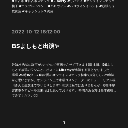
#宮古市 #宮古市スナック #Liberty #リバティ #オンラインスナック
横丁 #コスプレイベント #ハロウィン #ハロウィンイベント #頑張ろう
飲食店 #キャッシュレス決済
2022-10-12 18:12:00
BSよしもと出演✨
告知🎶 告知の許可がおりたので宣伝をさせて頂きます🙇‍♂️ 本日、BSよし
もとで放送のワシんとこポストにLibertyが出演する事となりました！！
👏👏 20時15分～21時の間のオンラインスナック特集で5分くらいの出演
かと思いますが、オンライン上で水曜コメンテーターのチュートリアル福
田さんと生放送でやりとりします✨ 出演は私ではありませんが...😅岩手県
宮古市をアピール出来ればと思っております。 時間のある方は是非視聴し
てみてください🙇‍♂️
1