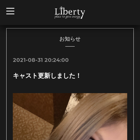
t
o
g
g
l
e
n
お知らせ
a
v
i
g
2021-08-31 20:24:00
a
t
i
キャスト更新しました！
o
n