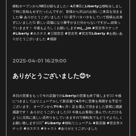
移転オープンから10日が経ちました✨ 4月9日にLibertyは移転をしまし
て特に告知もせずだったんですが、皆様から沢山のお祝いご来店を頂きま
した😭 ありがとうございました！🙇‍♂️ 若干バタバタをしていて投稿も出来
ずにいました💦 新しい店舗になり勝手がまだ分からないですが... 頑張っ
ていきます！ 今後もよろしくお願いしますm(_ _)m #宮古市スナック
#Liberty #ホステス #三陸宮古 #宮古市 #宮古市Liberty #お祝いあ
りがとうございました #感謝
2025-04-01 16:29:00
ありがとうございました😊✨
本日の営業をもって今の店舗でのLibertyの営業を終了致します🙇‍♀️ 今後
につきましてはリニューアルして新店舗で4月中に営業を再開する予定で
ございます。 オープンから7年8ヶ月✨ 足を運んで頂きました皆様に感謝
感謝です！ ありがとうございました🙇‍♂️ 今後もお客様に喜んでいただける
ように元気に楽しい店作りをしていきますので移転先でもどうぞよろしく
お願い致します🙇🏻‍♀️՞ #Liberty #移転リニューアル #新店舗 #宮古市ス
ナック #ホステス #キャスト #ありがとうございました