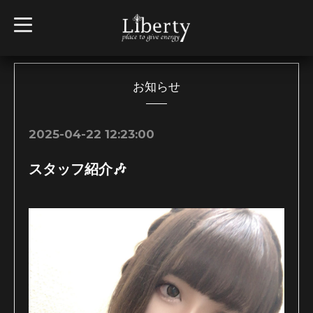
t
o
g
g
l
e
n
お知らせ
a
v
i
g
2025-04-22 12:23:00
a
t
i
スタッフ紹介🎶
o
n