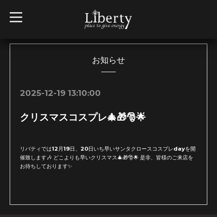
t
o
g
g
l
e
n
お知らせ
a
v
i
g
2025-12-19 13:10:00
a
t
i
クリスマスコスプレ🎄🎁🎅🌟
o
n
リバティでは12月19日、20日いち早いサンタクロースコスプレdayを開
催致します🎶 どこよりも早いクリスマス🎄🎁🎅🌟 是非、皆様のご来店を
お待ちしております✨