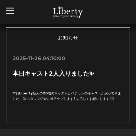
t
o
g
g
l
e
n
お知らせ
a
v
i
g
2025-11-26 04:10:00
a
t
i
本日キャスト2人入りました✨
o
n
本日Liberty新人の20歳のキャストとベテランのキャストが戻ってきま
した～😊 スタッフ紹介に後アップします⤴️ よろしくお願いします🙇‍♂️