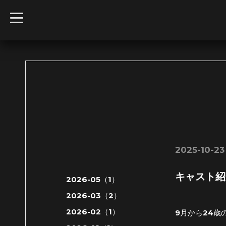
t
o
g
g
l
e
n
a
v
i
g
a
t
i
o
n
2025-10-23
キャスト紹
2026-05（1）
2026-03（2）
2026-02（1）
9月から24歳