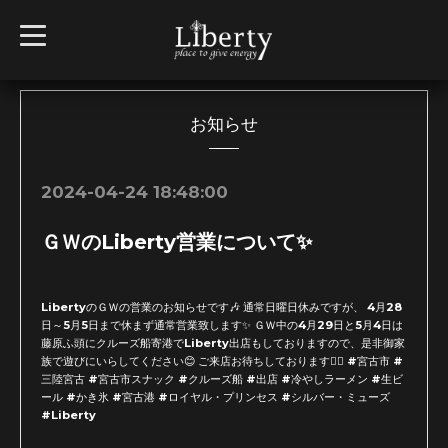
t
o
g
g
l
e
n
お知らせ
a
v
i
g
2024-04-24 18:48:00
a
t
i
ＧＷのLiberty営業について✨
o
n
LibertyのＧＷの営業のお知らせです🎶 通常日曜日休みですが、 4月28
日～5月5日まで休まず通常営業致します✨ ＧＷ中の4月29日と5月4日は
藤原ふ頭にクルーズ船寄港でLiberty出店もしておりますので、是非御家
族で遊びにいらしてください😊 ご来店お待ちしております🙇‍♂️ #宮古市 #
三陸宮古 #宮古市スナック #クルーズ船 #出店 #冷やしラーメン #生ビ
ール #かき氷 #宮古港 #ロイヤル・プリンセス #シルバー・ミューズ
#Liberty