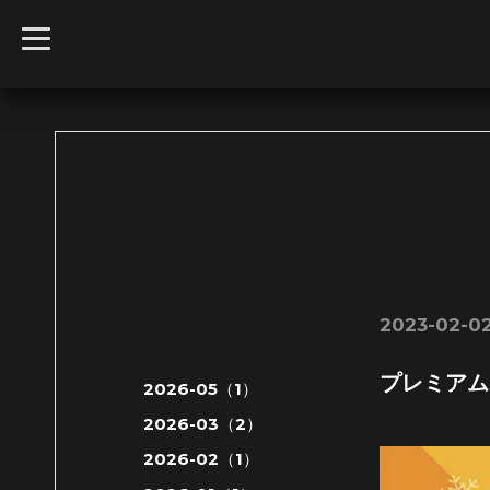
t
o
g
g
l
e
n
a
v
i
g
a
t
i
o
n
2023-02-02
プレミアム
2026-05（1）
2026-03（2）
2026-02（1）