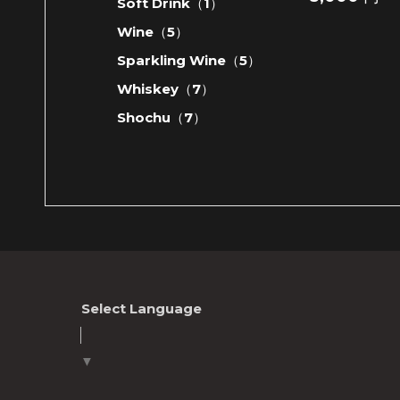
Soft Drink（1）
Wine（5）
Sparkling Wine（5）
Whiskey（7）
Shochu（7）
Select Language
▼