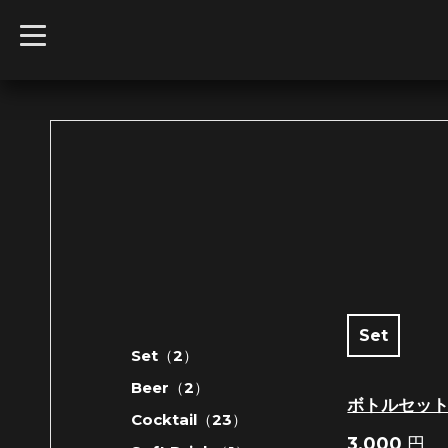
t
o
g
g
l
e
n
a
v
i
g
a
t
i
o
n
Set
Set（2）
Beer（2）
ボトルセッ
Cocktail（23）
3,000
円