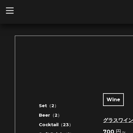
t
o
g
g
l
e
n
a
v
i
g
a
t
i
o
n
Wine
Set（2）
Beer（2）
グラスワイ
Cocktail（23）
700
円～